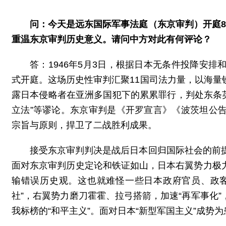
问：今天是远东国际军事法庭（东京审判）开庭
重温东京审判历史意义。请问中方对此有何评论？
答：1946年5月3日，根据日本无条件投降安
式开庭。这场历史性审判汇聚11国司法力量，以海
露日本侵略者在亚洲多国犯下的累累罪行，判处东条英机
立法”等谬论。东京审判是《开罗宣言》《波茨坦公
宗旨与原则，捍卫了二战胜利成果。
接受东京审判判决是战后日本回归国际社会的前
面对东京审判历史定论和铁证如山，日本右翼势力极
输错误历史观。这也就难怪一些日本政府官员、政客
社”，右翼势力磨刀霍霍、拉弓搭箭，加速“再军事化
我标榜的“和平主义”。面对日本“新型军国主义”成