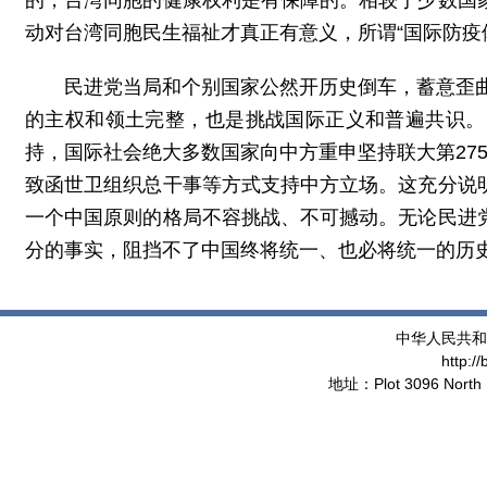
的，台湾同胞的健康权利是有保障的。相较于少数国
动对台湾同胞民生福祉才真正有意义，所谓“国际防疫
民进党当局和个别国家公然开历史倒车，蓄意歪曲
的主权和领土完整，也是挑战国际正义和普遍共识。
持，国际社会绝大多数国家向中方重申坚持联大第27
致函世卫组织总干事等方式支持中方立场。这充分说
一个中国原则的格局不容挑战、不可撼动。无论民进
分的事实，阻挡不了中国终将统一、也必将统一的历史大
中华人民共和
http:/
地址：Plot 3096 North 