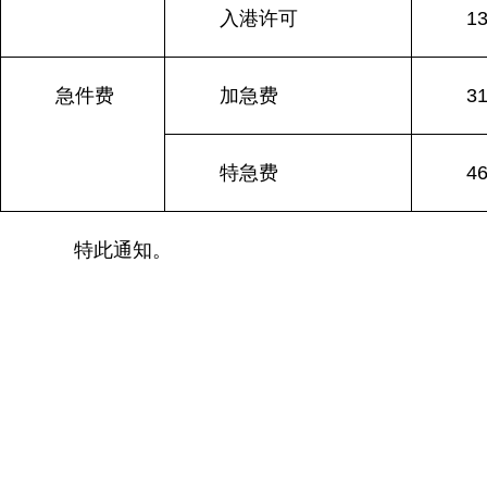
入港许可
1
急件费
加急费
3
特急费
4
特此通知。