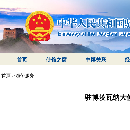
首页
使馆之窗
中博关系
经
首页
>
领侨服务
驻博茨瓦纳大