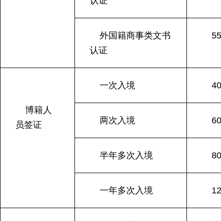
认证
外国籍商事类文书
5
认证
一次入境
4
博籍人
两次入境
6
员签证
半年多次入境
8
一年多次入境
1