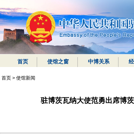
首页
使馆之窗
中博关系
经
首页
>
使馆新闻
驻博茨瓦纳大使范勇出席博茨