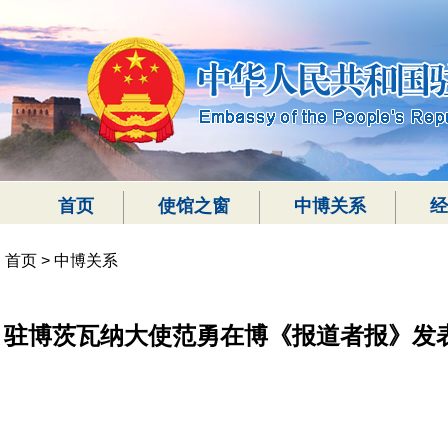
首页
使馆之窗
中博关系
经
首页
>
中博关系
驻博茨瓦纳大使范勇在博《报道者报》发