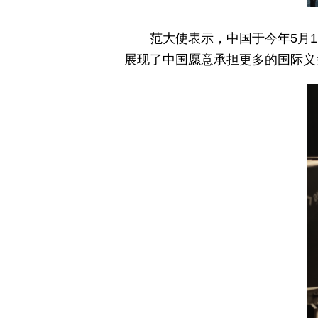
范大使表示，中国于今年5月
展现了中国愿意承担更多的国际义