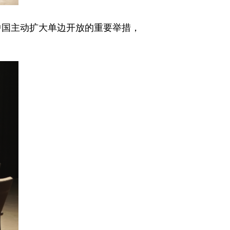
中国主动扩大单边开放的重要举措，