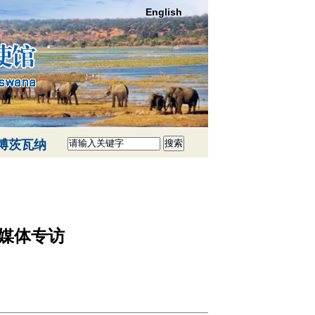
English
博茨瓦纳
搜索
媒体专访