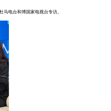
体杜马电台和博国家电视台专访。