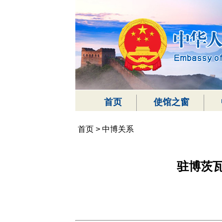
首页
使馆之窗
首页
>
中博关系
驻博茨