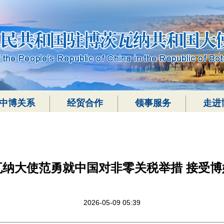
中博关系
经贸合作
领事服务
走进
瓦纳大使范勇就中国对非零关税举措 接受博
2026-05-09 05:39