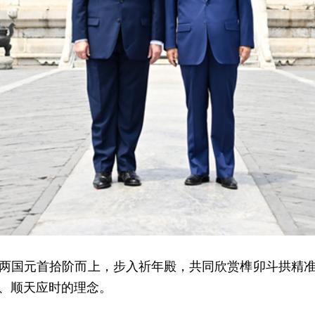
两国元首拾阶而上，步入祈年殿，共同欣赏榫卯斗拱精
、顺天应时的理念。