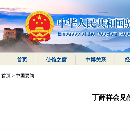
首页
使馆之窗
中博关系
经
首页
>
中国要闻
丁薛祥会见