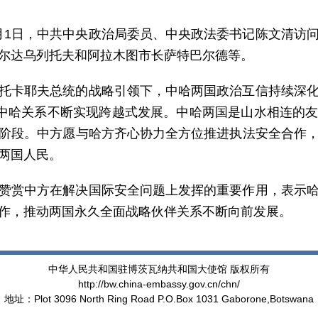
至6月1日，中共中央政治局委员、中央政法委书记陈文清
尔达乌列托夫和阿拉木图市长萨特巴尔德等。
托卡耶夫总统的战略引领下，中哈两国政治互信持续深
，中哈关系不断实现跨越式发展。中哈两国是山水相连的
阶段。中方愿与哈方齐心协力全方位推进执法安全合作
两国人民。
赞赏中方在解决国际安全问题上发挥的重要作用，表示
作，推动两国永久全面战略伙伴关系不断向前发展。
中华人民共和国驻博茨瓦纳共和国大使馆 版权所有
http://bw.china-embassy.gov.cn/chn/
地址：Plot 3096 North Ring Road P.O.Box 1031 Gaborone,Botswana