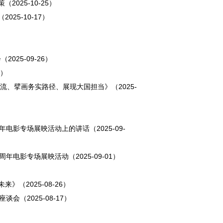
25-10-25）
5-10-17）
25-09-26）
8）
、擘画务实路径、展现大国担当》（2025-
影专场展映活动上的讲话（2025-09-
电影专场展映活动（2025-09-01）
（2025-08-26）
（2025-08-17）